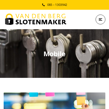
085 – 1303942
Mobile