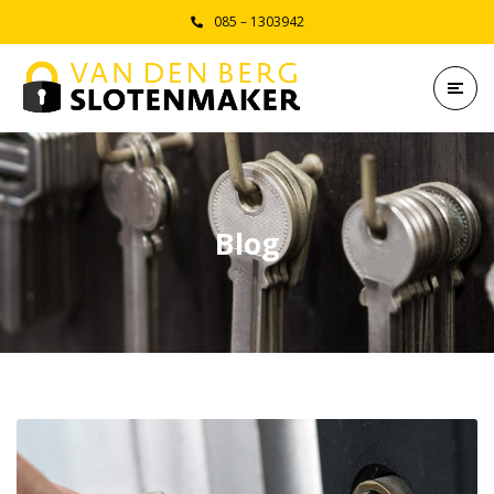
085 – 1303942
Blog