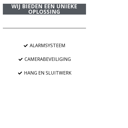
van jouw h
WIJ BIEDEN EEN UNIEKE
OPLOSSING
Een goed plan 
aan PKVW (Poli
wat er nodig i
ALARMSYSTEEM
Vul uw gegeve
CAMERABEVEILIGING
TIJ
HANG EN SLUITWERK
€2