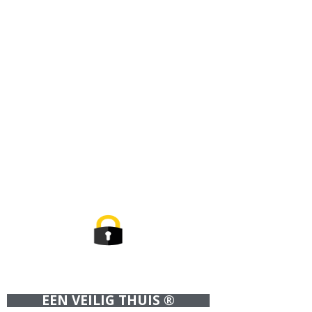
EEN
Wij ondersche
EEN VEILIG THUIS ®
pakket te bieden