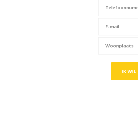
uis
EEN VEILIG THUIS ®
te maken.
die op maat is gemaakt en die voldoet
tie Keurmerk Veilig Wonen) – W
ij weten
s om je
EEN VEILIG THUIS®
te geven.
ns in en wij nemen contact met je op.
DELIJKE ACTIE -
50,- CASHBACK