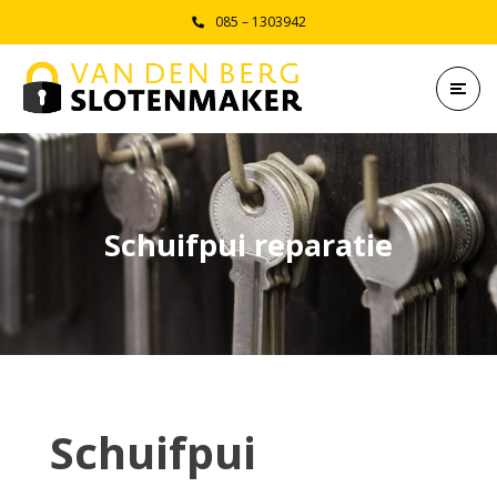
085 – 1303942
Schuifpui reparatie
Schuifpui