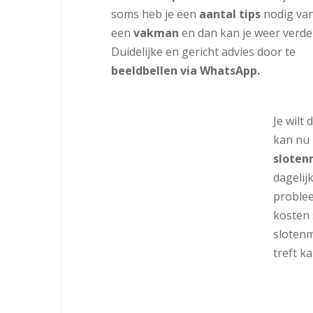
soms heb je een
aantal tips
nodig va
een
vakman
en dan kan je weer verde
Duidelijke en gericht advies door te
beeldbellen via WhatsApp.
Je wilt
kan nu
slote
dagelij
probl
kosten 
slotenm
treft k