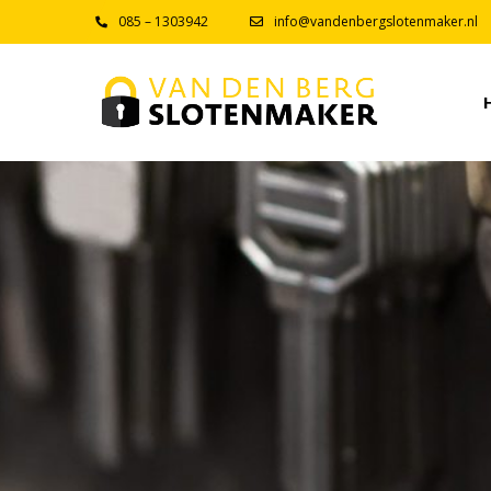
085 – 1303942
info@vandenbergslotenmaker.nl