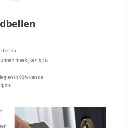
dbellen
n bellen
kunnen meekijken bij u
leg en in 90% van de
lpen.
e
e
leen